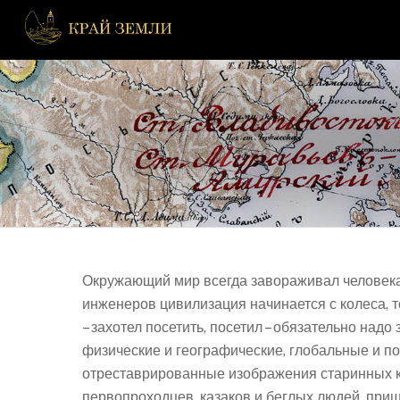
Skip
to
content
Окружающий мир всегда завораживал человека.
инженеров цивилизация начинается с колеса, то
– захотел посетить, посетил – обязательно над
физические и географические, глобальные и п
отреставрированные изображения старинных ка
первопроходцев, казаков и беглых людей, при