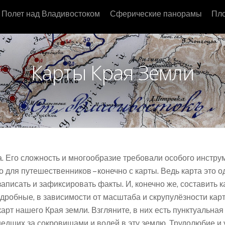
Полет над Владивостоком
Сферические панорамы
Пло
Карты Края Земли
 Его сложность и многообразие требовали особого инструм
 для путешественников – конечно с карты. Ведь карта это о
о записать и зафиксировать факты. И, конечно же, составит
одробные, в зависимости от масштаба и скрупулёзности кар
рт нашего Края земли. Взгляните, в них есть пунктуальна
шедших за сокровищами и волей в эту землю. Трудолюбие и