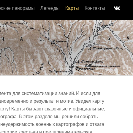
ские панорамы
Легенды
Карты
Контакты
ента для систематизации знаний. И если для
дновременно и результат и мотив. Увидел карту
ь карту! Карты бывают сказочные и официальные,
тографа. В этом разделе мы решили собрать
я неудержимость военных картографов и отвага
 усердие крестьян и предпринимательская